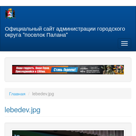
Перейти
к
основному
содержанию
Официальный сайт администрации городского
округа "поселок Палана"
Toggl
naviga
Главная
lebedev.jpg
lebedev.jpg