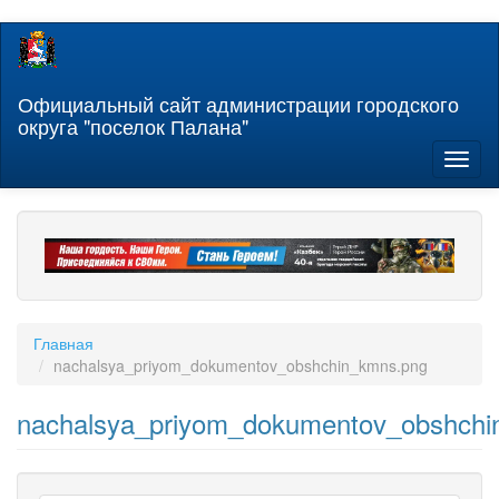
Перейти
к
основному
содержанию
Официальный сайт администрации городского
округа "поселок Палана"
Toggl
naviga
Главная
nachalsya_priyom_dokumentov_obshchin_kmns.png
nachalsya_priyom_dokumentov_obshchi