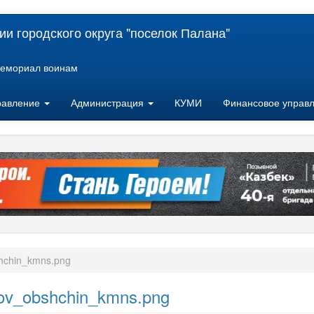
и городского округа "поселок Палана"
емориал воинам
равление
Администрация
КУМИ
Финансовое управ
hchin_kmns.png
ov_obshchin_kmns.png