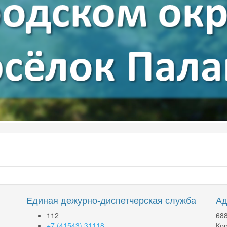
Единая дежурно-диспетчерская служба
Ад
112
688
+7 (41543) 31118
Кор