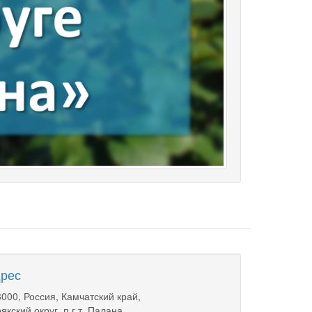
рес
000, Россия, Камчатский край,
якский округ, п.г.т. Палана,