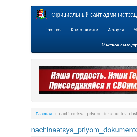
Перейти
Официальный сайт администраци
к
основному
содержанию
Главная
Книга памяти
История
М
Местное самоуп
Главная
nachinaetsya_priyom_dokumentov_obs
nachinaetsya_priyom_dokument