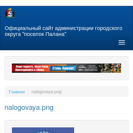
Перейти
к
основному
содержанию
Официальный сайт администрации городского
округа "поселок Палана"
Toggl
naviga
Главная
nalogovaya.png
nalogovaya.png