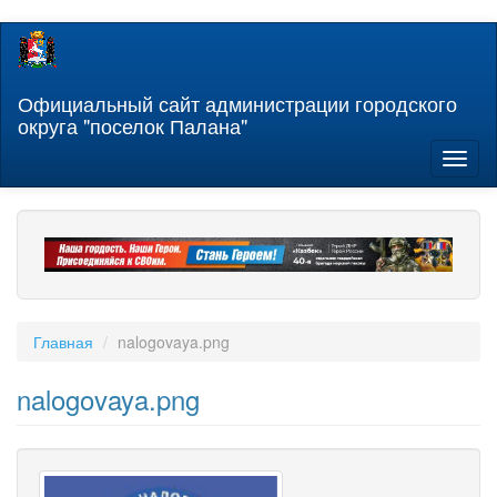
Перейти
к
основному
содержанию
Официальный сайт администрации городского
округа "поселок Палана"
Toggl
naviga
Главная
nalogovaya.png
nalogovaya.png