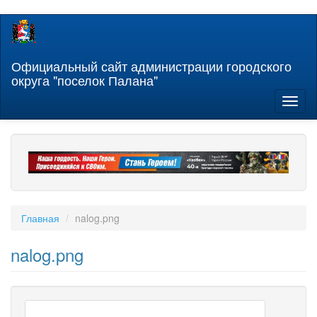
Перейти
к
основному
содержанию
Официальный сайт администрации городского
округа "поселок Палана"
Toggl
naviga
Главная
nalog.png
nalog.png