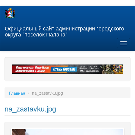
Перейти
к
основному
содержанию
Официальный сайт администрации городского
округа "поселок Палана"
Toggl
naviga
Главная
na_zastavku.jpg
na_zastavku.jpg