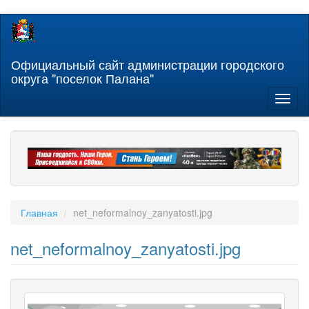
Перейти
к
основному
содержанию
Официальный сайт администрации городского
округа "поселок Палана"
Toggl
naviga
Главная
net_neformalnoy_zanyatosti.jpg
net_neformalnoy_zanyatosti.jpg