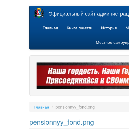
Перейти
Официальный сайт администраци
к
основному
содержанию
Главная
Книга памяти
История
М
Местное самоуп
Главная
pensionnyy_fond.png
pensionnyy_fond.png