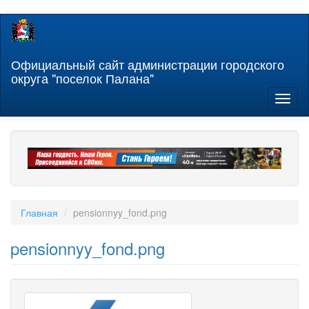
Перейти
к
основному
содержанию
Официальный сайт администрации городского
округа "поселок Палана"
Toggl
naviga
Главная
pensionnyy_fond.png
pensionnyy_fond.png