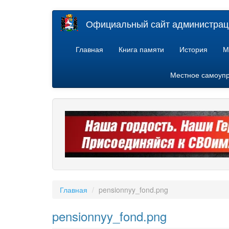
Перейти
Официальный сайт администраци
к
основному
содержанию
Главная
Книга памяти
История
М
Местное самоуп
Главная
pensionnyy_fond.png
pensionnyy_fond.png