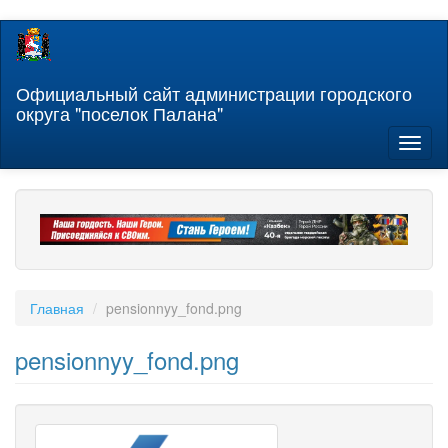
Перейти
к
основному
содержанию
Официальный сайт администрации городского
округа "поселок Палана"
Toggl
naviga
Главная
pensionnyy_fond.png
pensionnyy_fond.png