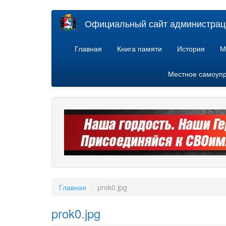
Перейти
Официальный сайт администраци
к
основному
содержанию
Главная
Книга памяти
История
М
Местное самоуп
Главная
prok0.jpg
prok0.jpg