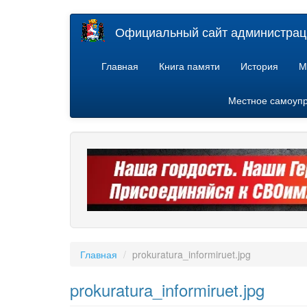
Перейти
Официальный сайт администраци
к
основному
содержанию
Главная
Книга памяти
История
М
Местное самоуп
Главная
prokuratura_informiruet.jpg
prokuratura_informiruet.jpg