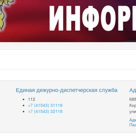
Единая дежурно-диспетчерская служба
Ад
112
688
+7 (41543) 31118
Кор
+7 (41543) 32118
ули
Адм
Па