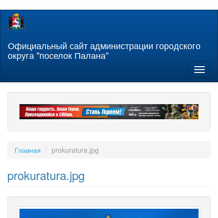
Перейти
к
основному
содержанию
Официальный сайт администрации городского
округа "поселок Палана"
Toggl
naviga
Главная
prokuratura.jpg
prokuratura.jpg