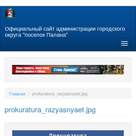
Перейти
к
основному
содержанию
Официальный сайт администрации городского
округа "поселок Палана"
Toggl
naviga
Главная
prokuratura_razyasnyaet.jpg
prokuratura_razyasnyaet.jpg