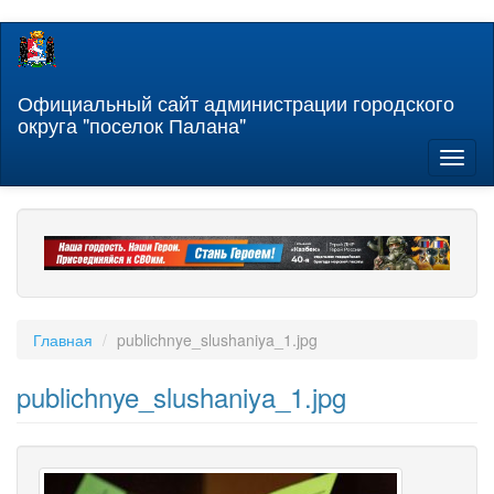
Перейти
к
основному
содержанию
Официальный сайт администрации городского
округа "поселок Палана"
Toggl
naviga
Главная
publichnye_slushaniya_1.jpg
publichnye_slushaniya_1.jpg