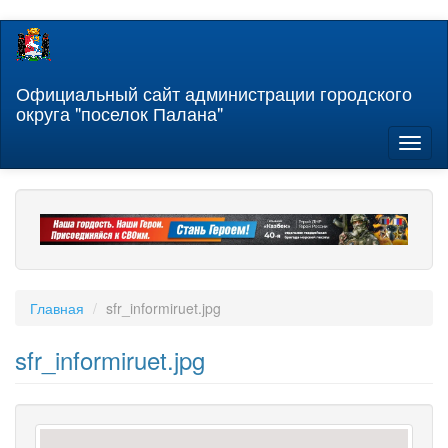
Перейти
к
основному
содержанию
Официальный сайт администрации городского
округа "поселок Палана"
Toggl
naviga
Главная
sfr_informiruet.jpg
sfr_informiruet.jpg