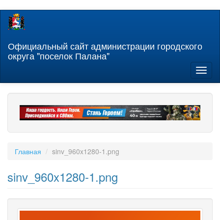
Перейти
к
основному
содержанию
Официальный сайт администрации городского
округа "поселок Палана"
Toggl
naviga
Главная
sinv_960x1280-1.png
sinv_960x1280-1.png