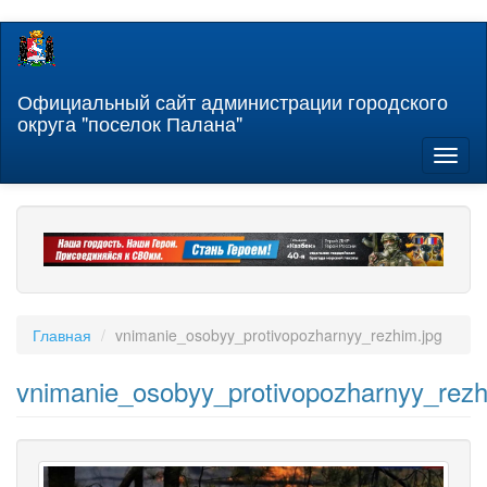
Перейти
к
основному
содержанию
Официальный сайт администрации городского
округа "поселок Палана"
Toggl
naviga
Главная
vnimanie_osobyy_protivopozharnyy_rezhim.jpg
vnimanie_osobyy_protivopozharnyy_rezh