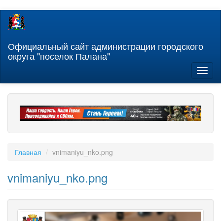
Перейти
к
основному
содержанию
Официальный сайт администрации городского
округа "поселок Палана"
Toggl
naviga
Главная
vnimaniyu_nko.png
vnimaniyu_nko.png