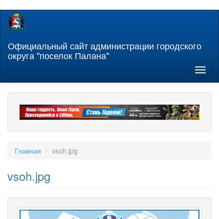
Перейти
к
основному
содержанию
Официальный сайт администрации городского
округа "поселок Палана"
Toggl
naviga
Главная
vsoh.jpg
vsoh.jpg