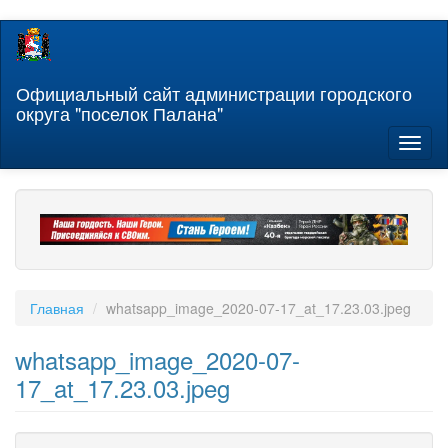
Перейти
к
основному
содержанию
Официальный сайт администрации городского
округа "поселок Палана"
Toggl
naviga
Главная
whatsapp_image_2020-07-17_at_17.23.03.jpeg
whatsapp_image_2020-07-
17_at_17.23.03.jpeg