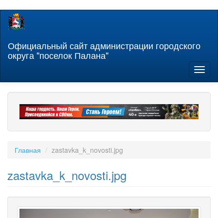
Перейти
к
основному
содержанию
Официальный сайт администрации городского
округа "поселок Палана"
Toggl
naviga
Главная
zastavka_k_novosti.jpg
zastavka_k_novosti.jpg