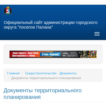
Перейти
к
основному
содержанию
Официальный сайт администрации городского
округа "поселок Палана"
Toggl
naviga
Главная
Градостроительство - Документы
Документы территориального планирования
Документы территориального
планирования