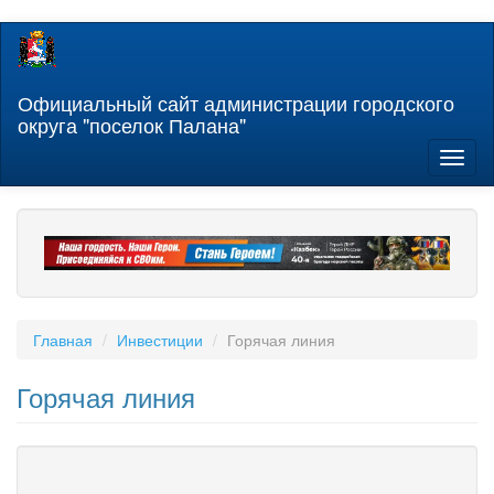
Перейти
к
основному
содержанию
Официальный сайт администрации городского
округа "поселок Палана"
Toggl
naviga
Главная
Инвестиции
Горячая линия
Горячая линия