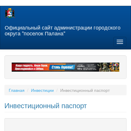
Перейти
к
основному
содержанию
Официальный сайт администрации городского
округа "поселок Палана"
Toggl
naviga
Главная
Инвестиции
Инвестиционный паспорт
Инвестиционный паспорт