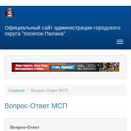
Перейти
к
основному
содержанию
Официальный сайт администрации городского
округа "поселок Палана"
Toggl
naviga
Главная
Вопрос-Ответ МСП
Вопрос-Ответ МСП
Вопрос-Ответ