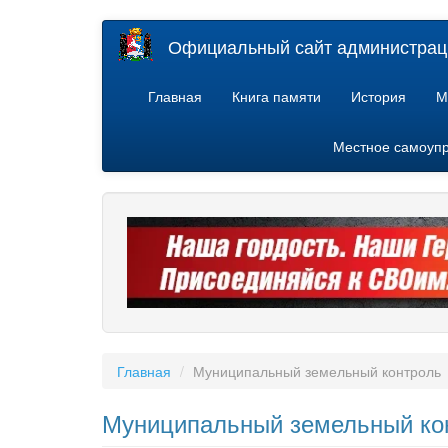
Перейти
Официальный сайт администраци
к
основному
содержанию
Главная
Книга памяти
История
М
Местное самоуп
Главная
Муниципальный земельный контроль
Муниципальный земельный ко