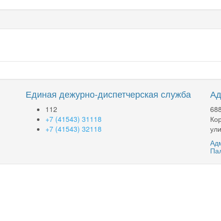
Единая дежурно-диспетчерская служба
Ад
112
688
+7 (41543) 31118
Кор
+7 (41543) 32118
ули
Адм
Па