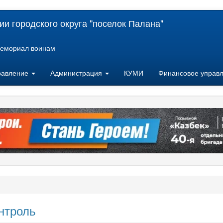
и городского округа "поселок Палана"
емориал воинам
равление
Администрация
КУМИ
Финансовое управ
нтроль