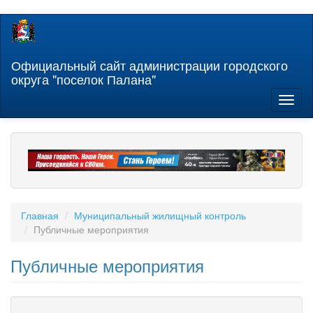
Перейти
к
основному
содержанию
Официальный сайт администрации городского
округа "поселок Палана"
Toggl
naviga
Главная
Муниципальный жилищный контроль
Публичные мероприятия
Публичные мероприятия