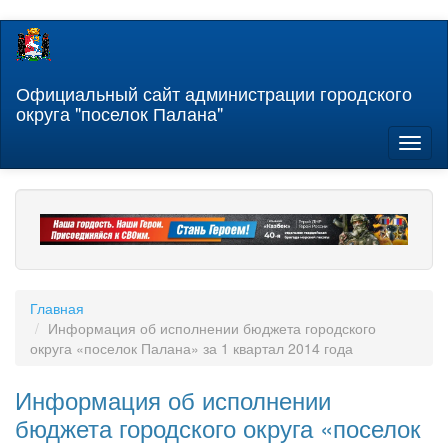
Перейти
к
основному
содержанию
Официальный сайт администрации городского
округа "поселок Палана"
Toggl
naviga
Главная
Информация об исполнении бюджета городского
округа «поселок Палана» за 1 квартал 2014 года
Информация об исполнении
бюджета городского округа «поселок