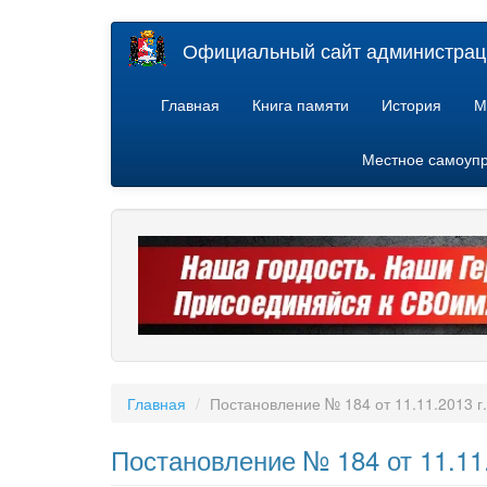
Перейти
Официальный сайт администраци
к
основному
содержанию
Главная
Книга памяти
История
М
Местное самоуп
Главная
Постановление № 184 от 11.11.2013 г.
Постановление № 184 от 11.11.