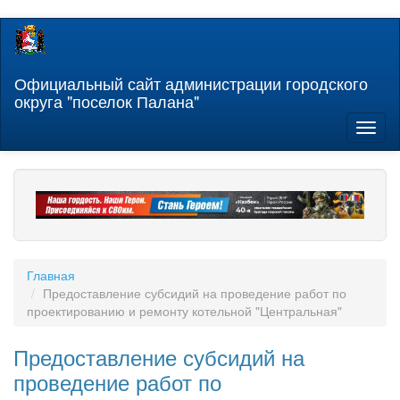
Перейти
к
основному
содержанию
Официальный сайт администрации городского
округа "поселок Палана"
Toggl
naviga
Главная
Предоставление субсидий на проведение работ по
проектированию и ремонту котельной "Центральная"
Предоставление субсидий на
проведение работ по