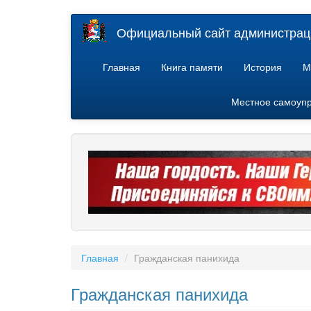
Перейти
Официальный сайт администраци
к
основному
содержанию
Главная
Книга памяти
История
М
Местное самоуп
Главная
Гражданская панихида
Гражданская панихида