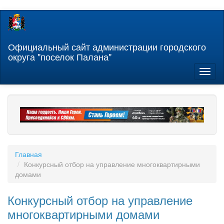
Перейти
к
основному
содержанию
Официальный сайт администрации городского
округа "поселок Палана"
Toggl
naviga
Главная
Конкурсный отбор на управление многоквартирными
домами
Конкурсный отбор на управление
многоквартирными домами