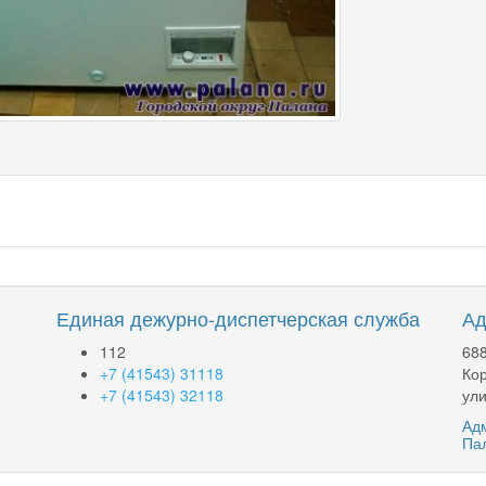
Единая дежурно-диспетчерская служба
Ад
112
688
+7 (41543) 31118
Кор
+7 (41543) 32118
ули
Адм
Па