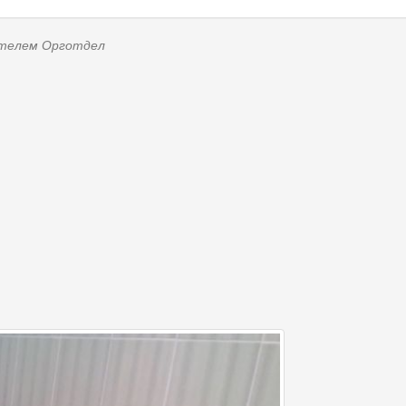
вателем
Орготдел