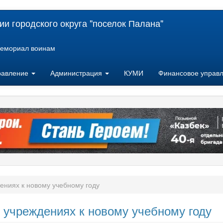
и городского округа "поселок Палана"
емориал воинам
равление
Администрация
КУМИ
Финансовое управ
ениях к новому учебному году
 учреждениях к новому учебному году