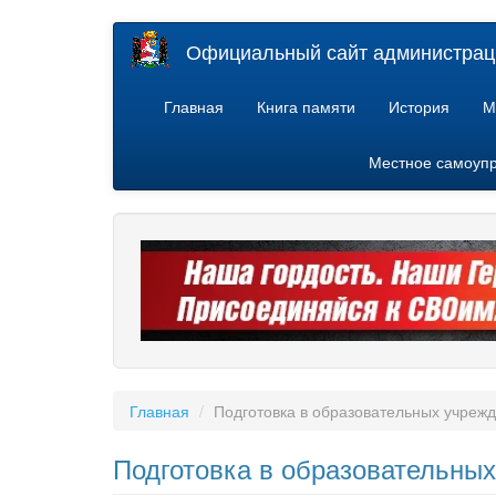
Перейти
Официальный сайт администраци
к
основному
содержанию
Главная
Книга памяти
История
М
Местное самоуп
Главная
Подготовка в образовательных учрежд
Подготовка в образовательных