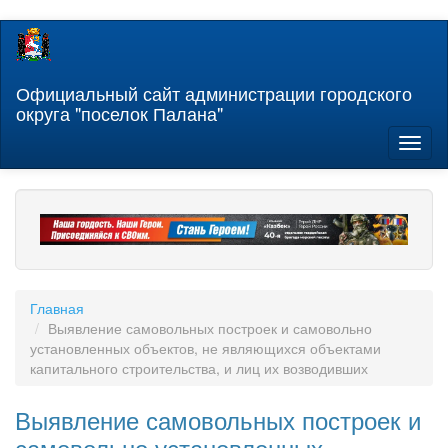
Перейти
к
основному
содержанию
Официальный сайт администрации городского
округа "поселок Палана"
Toggl
naviga
Главная
Выявление самовольных построек и самовольно
установленных объектов, не являющихся объектами
капитального строительства, и лиц их возводивших
Выявление самовольных построек и
самовольно установленных