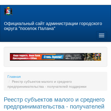
Перейти
к
основному
содержанию
Официальный сайт администрации городского
округа "поселок Палана"
Toggl
naviga
Главная
Реестр субъектов малого и среднего
предпринимательства - получателей поддержки
Реестр субъектов малого и среднего
предпринимательства - получателей