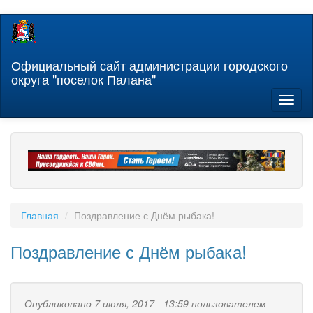
Перейти
к
основному
содержанию
Официальный сайт администрации городского
округа "поселок Палана"
Toggl
naviga
Главная
Поздравление с Днём рыбака!
Поздравление с Днём рыбака!
Опубликовано 7 июля, 2017 - 13:59 пользователем