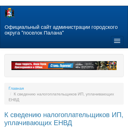
Перейти
к
основному
содержанию
Официальный сайт администрации городского
округа "поселок Палана"
Toggl
naviga
Главная
К сведению налогоплательщиков ИП, уплачивающих
ЕНВД
К сведению налогоплательщиков ИП,
уплачивающих ЕНВД