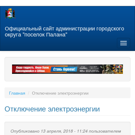
Перейти
к
основному
содержанию
Официальный сайт администрации городского
округа "поселок Палана"
Toggl
naviga
Главная
Отключение электроэнергии
Отключение электроэнергии
Опубликовано 13 апреля, 2018 - 11:24 пользователем