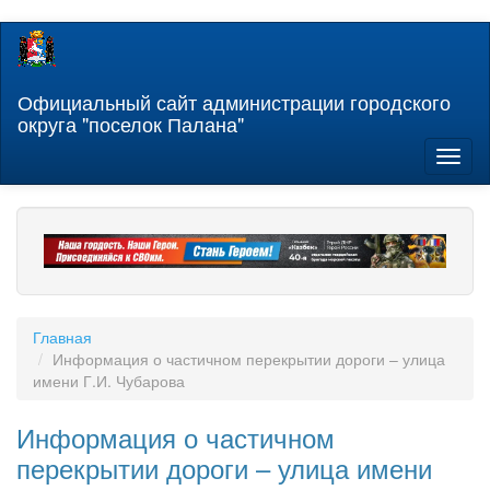
Перейти
к
основному
содержанию
Официальный сайт администрации городского
округа "поселок Палана"
Toggl
naviga
Главная
Информация о частичном перекрытии дороги – улица
имени Г.И. Чубарова
Информация о частичном
перекрытии дороги – улица имени