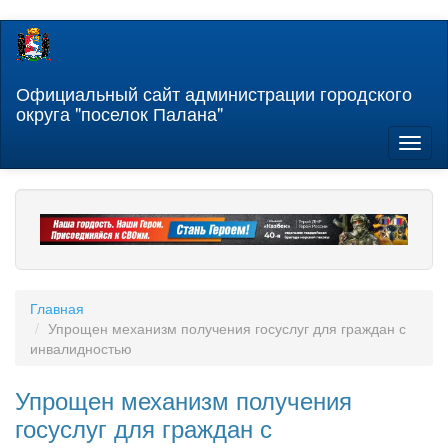
Перейти
к
основному
содержанию
Официальный сайт администрации городского
округа "поселок Палана"
Toggl
naviga
Главная
Упрощен механизм получения госуслуг для граждан с
инвалидностью
Упрощен механизм получения
госуслуг для граждан с