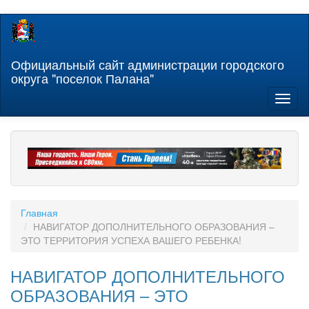
Перейти
к
основному
содержанию
Официальный сайт администрации городского
округа "поселок Палана"
Toggl
naviga
Главная
НАВИГАТОР ДОПОЛНИТЕЛЬНОГО ОБРАЗОВАНИЯ –
ЭТО ТЕРРИТОРИЯ УСПЕХА ВАШЕГО РЕБЕНКА!
НАВИГАТОР ДОПОЛНИТЕЛЬНОГО
ОБРАЗОВАНИЯ – ЭТО