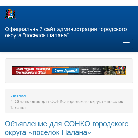
Перейти
к
основному
содержанию
Официальный сайт администрации городского
округа "поселок Палана"
Toggl
naviga
Главная
Объявление для СОНКО городского округа «поселок
Палана»
Объявление для СОНКО городского
округа «поселок Палана»