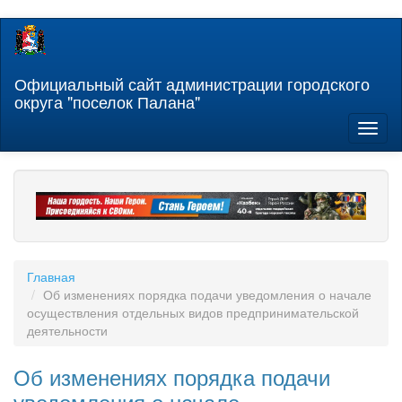
Перейти
к
основному
содержанию
Официальный сайт администрации городского
округа "поселок Палана"
Toggl
naviga
Главная
Об изменениях порядка подачи уведомления о начале
осуществления отдельных видов предпринимательской
деятельности
Об изменениях порядка подачи
уведомления о начале