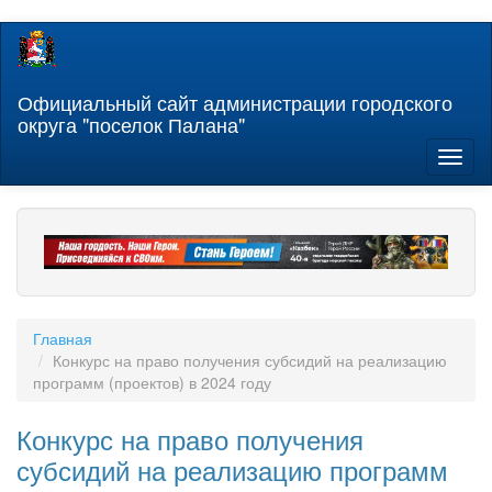
Перейти
к
основному
содержанию
Официальный сайт администрации городского
округа "поселок Палана"
Toggl
naviga
Главная
Конкурс на право получения субсидий на реализацию
программ (проектов) в 2024 году
Конкурс на право получения
субсидий на реализацию программ