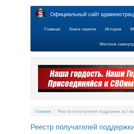
Перейти
Официальный сайт администраци
к
основному
содержанию
Главная
Книга памяти
История
М
Местное самоуп
Главная
Реестр получателей поддержки за I кв
Реестр получателей поддержки 