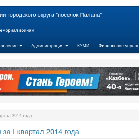
и городского округа "поселок Палана"
емориал воинам
равление
Администрация
КУМИ
Финансовое управ
артал 2014 года
за I квартал 2014 года