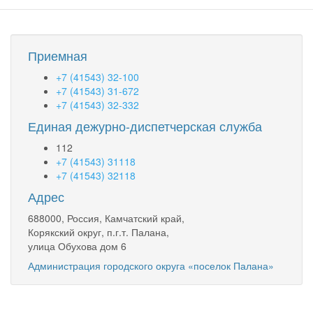
о
муниципальной
системе
оценки
Приемная
качества
образования
+7 (41543) 32-100
в
+7 (41543) 31-672
городском
+7 (41543) 32-332
округе
Единая дежурно-диспетчерская служба
«поселок
Палана»
112
+7 (41543) 31118
+7 (41543) 32118
Адрес
688000, Россия, Камчатский край,
Корякский округ, п.г.т. Палана,
улица Обухова дом 6
Администрация городского округа «поселок Палана»