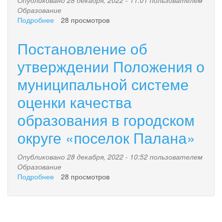
Образование
Подробнее
о
28 просмотров
Постановление
об
Постановление об
утверждении
Модели
утверждении Положения о
системы
муниципальной системе
оценки
образовательных
оценки качества
результатов
обучающихся
образования в городском
городского
округа
округе «поселок Палана»
«поселок
Палана»
Опубликовано 28 декабря, 2022 - 10:52 пользователем
Образование
Подробнее
о
28 просмотров
Постановление
об
утверждении
Положения