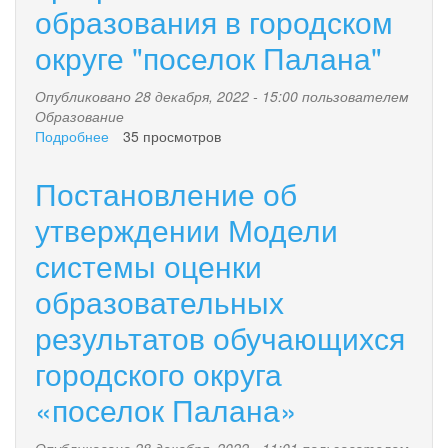
образования в городском
движения
на
округе "поселок Палана"
территории
городского
округа
Опубликовано 28 декабря, 2022 - 15:00 пользователем
"поселок
Образование
Палана"
Подробнее
о
35 просмотров
Муниципальная
программа
Постановление об
"Развитие
образования
утверждении Модели
в
системы оценки
городском
округе
образовательных
"поселок
Палана"
результатов обучающихся
городского округа
«поселок Палана»
Опубликовано 28 декабря, 2022 - 11:01 пользователем