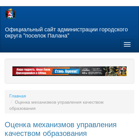
Перейти
к
основному
содержанию
Официальный сайт администрации городского
округа "поселок Палана"
Toggl
naviga
Главная
Оценка механизмов управления качеством
образования
Оценка механизмов управления
качеством образования