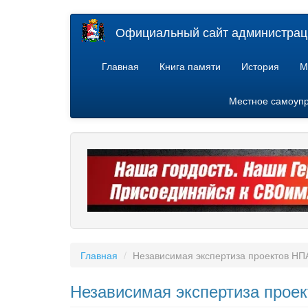
Перейти
Официальный сайт администраци
к
основному
содержанию
Главная
Книга памяти
История
М
Местное самоуп
Главная
Независимая экспертиза проектов НП
Независимая экспертиза прое