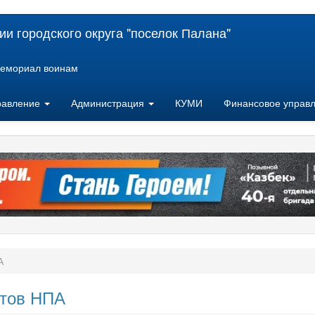
и городского округа "поселок Палана"
емориал воинам
равление
Администрация
КУМИ
Финансовое управ
А
ктов НПА